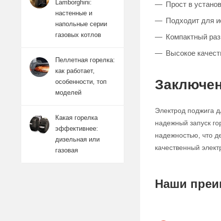
Lamborghini:
Прост в устано
настенные и
Подходит для и
напольные серии
газовых котлов
Компактный раз
Высокое качест
Пеллетная горелка:
как работает,
Заключе
особенности, топ
моделей
Электрод поджига д
Какая горелка
надежный запуск го
эффективнее:
надежностью, что д
дизельная или
качественный электр
газовая
Наши преи