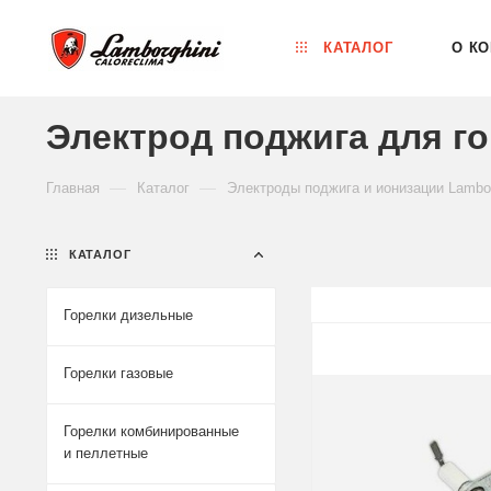
КАТАЛОГ
О К
Электрод поджига для го
—
—
Главная
Каталог
Электроды поджига и ионизации Lambor
КАТАЛОГ
Горелки дизельные
Горелки газовые
Горелки комбинированные
и пеллетные