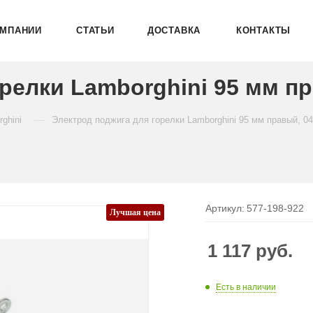
ОМПАНИИ
СТАТЬИ
ДОСТАВКА
КОНТАКТЫ
релки Lamborghini 95 мм п
—
ghini
Электрод поджига для горелки Lamborghini 95 мм правый, 0
Артикул:
577-198-922
Лучшая цена
1 117
руб.
Есть в наличии