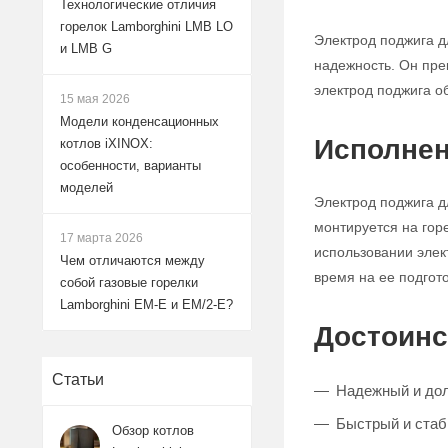
Технологические отличия
горелок Lamborghini LMB LO
Электрод поджига д
и LMB G
надежность. Он пре
электрод поджига об
15 мая 2026
Модели конденсационных
Исполнен
котлов iXINOX:
особенности, варианты
моделей
Электрод поджига дл
монтируется на гор
17 марта 2026
использовании элек
Чем отличаются между
время на ее подгот
собой газовые горелки
Lamborghini EM-E и EM/2-E?
Достоинс
Статьи
Надежный и до
Быстрый и стаб
Обзор котлов