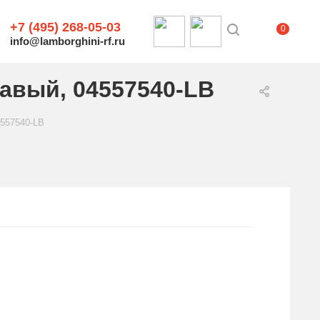
+7 (495) 268-05-03
0
info@lamborghini-rf.ru
равый, 04557540-LB
4557540-LB