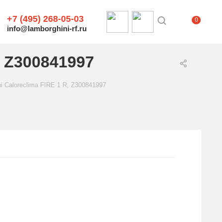
+7 (495) 268-05-03
0
info@lamborghini-rf.ru
, Z300841997
i Caloreclima FIRE 1 R, Z300841997