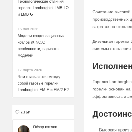
Технологические отличия
горелок Lamborghini LMB LO
Сочетание высокой 
и LMB G
производственных ц
затратах на отоплен
15 мая 2026
Модели конденсационных
Дизельная горелка 
котлов iXINOX:
системы отопления.
особенности, варианты
моделей
Исполнен
17 марта 2026
Чем отличаются между
Горелка Lamborghin
собой газовые горелки
горелки основан на
Lamborghini EM-E и EM/2-E?
эффективность и эк
Достоинс
Статьи
Обзор котлов
Высокая произв