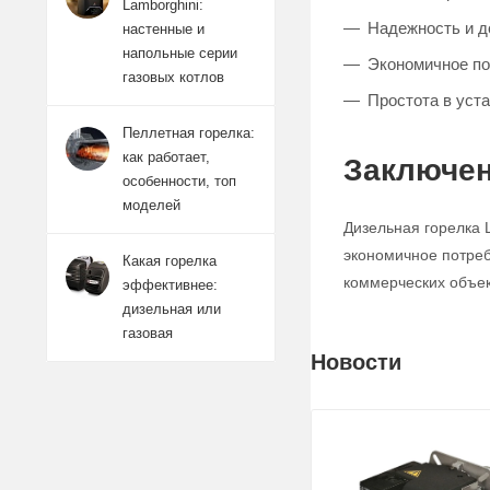
Lamborghini:
Надежность и д
настенные и
напольные серии
Экономичное по
газовых котлов
Простота в уст
Пеллетная горелка:
как работает,
Заключе
особенности, топ
моделей
Дизельная горелка 
экономичное потреб
Какая горелка
коммерческих объек
эффективнее:
дизельная или
газовая
Новости