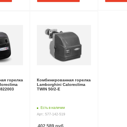
ая горелка
Комбинированная горелка
loreclima
Lamborghini Caloreclima
0822003
TWIN 50/2-E
Есть в наличии
Арт.: 577-142-519
402 589
руб.