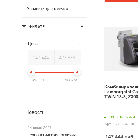
Запчасти для горелок
ФИЛЬТР
Цена
147 444
477 575
Комбинированн
Lamborghini Ca
TWIN 13-3, Z30
Новости
Есть в наличии
Арт.: 577-164-130
14 июля 2026
Технологические отличия
147 444
руб.