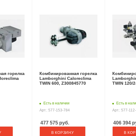
ая горелка
Комбинированная горелка
Комбиниро
loreclima
Lamborghini Caloreclima
Lamborghin
TWIN 600, Z300845770
TWIN 120/2
Есть в наличии
Есть в нал
Арт.: 577-153-784
Арт.: 577-112
477 575
руб.
406 394
р
У
В КОРЗИНУ
В КО