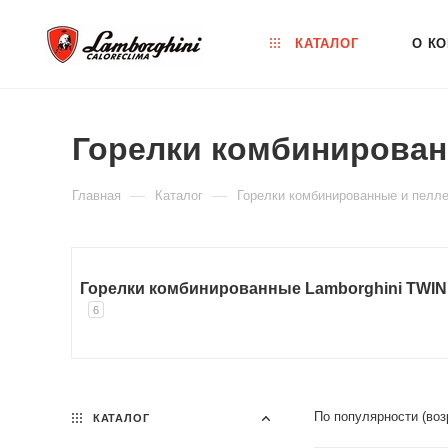
КАТАЛОГ
О К
Горелки комбинирован
—
—
Главная
Каталог
Горелки комбинированные и пелле
Горелки комбинированные Lamborghini TWIN
6
По популярности (во
КАТАЛОГ