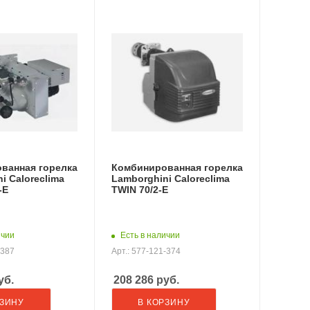
ванная горелка
Комбинированная горелка
i Caloreclima
Lamborghini Caloreclima
-E
TWIN 70/2-E
ичии
Есть в наличии
-387
Арт.: 577-121-374
уб.
208 286
руб.
РЗИНУ
В КОРЗИНУ